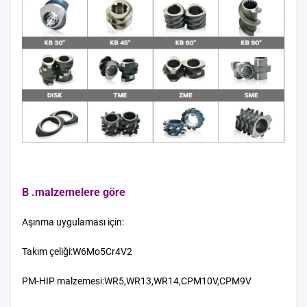
B .malzemelere göre
Aşınma uygulaması için:
Takım çeliği:W6Mo5Cr4V2
PM-HIP malzemesi:WR5,WR13,WR14,CPM10V,CPM9V