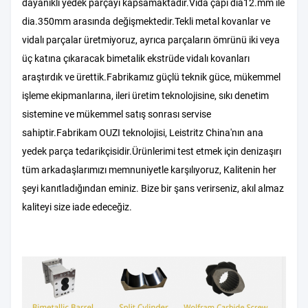
dayanıklı yedek parçayı kapsamaktadır.Vida çapı dia12.mm ile
dia.350mm arasında değişmektedir.Tekli metal kovanlar ve
vidalı parçalar üretmiyoruz, ayrıca parçaların ömrünü iki veya
üç katına çıkaracak bimetalik ekstrüde vidalı kovanları
araştırdık ve ürettik.Fabrikamız güçlü teknik güce, mükemmel
işleme ekipmanlarına, ileri üretim teknolojisine, sıkı denetim
sistemine ve mükemmel satış sonrası servise
sahiptir.Fabrikam OUZI teknolojisi, Leistritz China'nın ana
yedek parça tedarikçisidir.Ürünlerimi test etmek için denizaşırı
tüm arkadaşlarımızı memnuniyetle karşılıyoruz, Kalitenin her
şeyi kanıtladığından eminiz. Bize bir şans verirseniz, akıl almaz
kaliteyi size iade edeceğiz.