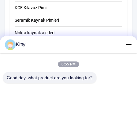
KCF Kılavuz Pimi
Seramik Kaynak Pimleri
Nokta kaynak aletleri
Kitty
Direniş Nokta kaynak makinesi
Diğer materyaller
6:55 PM
Good day, what product are you looking for?
B615, Gelecek Servet Binası, No.1 Wangxi Yolu, Zhangjiagang Şehri,
Jiangsu Eyaleti
Tel:
0086--13914912658
e-posta:
kara@ttxalloy.com