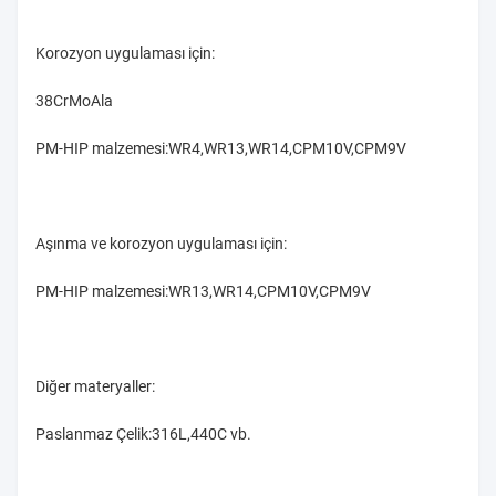
Korozyon uygulaması için:
38CrMoAla
PM-HIP malzemesi:WR4,WR13,WR14,CPM10V,CPM9V
Aşınma ve korozyon uygulaması için:
PM-HIP malzemesi:WR13,WR14,CPM10V,CPM9V
Diğer materyaller:
Paslanmaz Çelik:316L,440C vb.