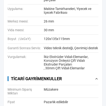
parçalar
Uygulama:
Makine Tamirhaneleri, Yiyecek ve
İçecek Fabrikası
Merkez meesi:
26 mm
Vida meesi:
30 mm
Boyut（UxGxY):
120x135x115mm
Garanti Sonrası Servis:
Video teknik desteği, Çevrimiçi destek
Vurgulamak:
İkiz Ekstrüder Vidalı Elemanlar
,
Korozyon Önleyici Çift Vidalı
Ekstruder Parçaları
,
30mm Çift Vidalı Elemanlar
TICARI GAYRIMENKULLER
Minimum Sipariş
Müzakere
Miktarı
Fiyat
Pazarlık edilebilir