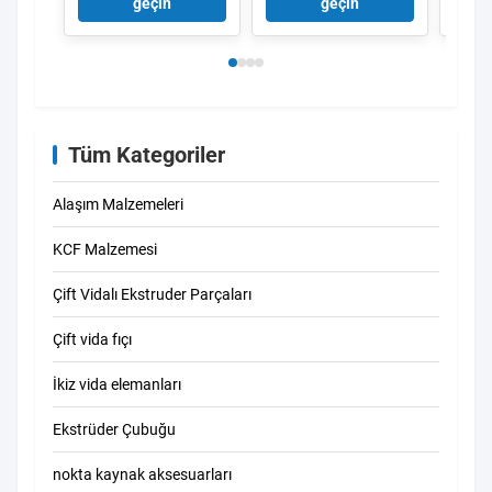
Bimetalik Çift Vidalı
korozyona dayanıklı
koroz
geçin
geçin
Elemanlar
vida 
Tüm Kategoriler
Alaşım Malzemeleri
KCF Malzemesi
Çift Vidalı Ekstruder Parçaları
Çift vida fıçı
İkiz vida elemanları
Ekstrüder Çubuğu
nokta kaynak aksesuarları