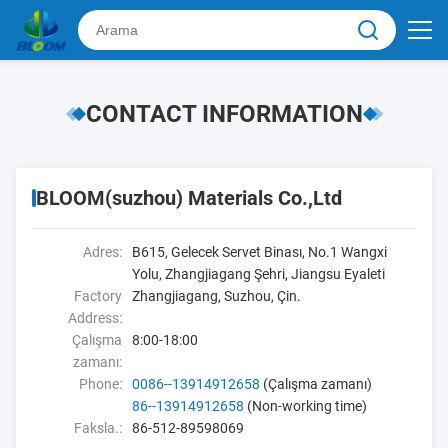
CONTACT INFORMATION
BLOOM(suzhou) Materials Co.,Ltd
Adres:
B615, Gelecek Servet Binası, No.1 Wangxi
Yolu, Zhangjiagang Şehri, Jiangsu Eyaleti
Factory
Zhangjiagang, Suzhou, Çin.
Address:
Çalışma
8:00-18:00
zamanı:
Phone:
0086--13914912658
(Çalışma zamanı)
86--13914912658
(Non-working time)
Faksla.:
86-512-89598069