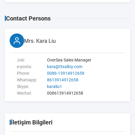
Contact Persons
Mrs. Kara Liu
Job:
OverSea Sales Manager
e-posta:
kara@ttxalloy.com
Phone:
0086-13914912658
Whatsapp:
8613914912658
Skype:
karaliu1
Wechat:
008613914912658
İletişim Bilgileri