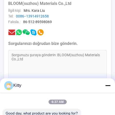
BLOOM(suzhou) Materials Co.,Ltd
İlgili kişi:
Mrs. Kara Liu
Tel:
0086--13914912658
Faksla.:
86-512-89598069
Sorgularınızı doğrudan bize gönderin.
(
0
/3000)
Kitty
Şimdi iletişime geçin
6:37 AM
Good day, what product are you looking for?