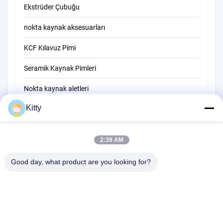
Ekstrüder Çubuğu
nokta kaynak aksesuarları
KCF Kılavuz Pimi
Seramik Kaynak Pimleri
Nokta kaynak aletleri
Kitty
Direniş Nokta kaynak makinesi
Diğer materyaller
2:39 AM
Good day, what product are you looking for?
B615, Gelecek Servet Binası, No.1 Wangxi Yolu, Zhangjiagang Şehri,
Jiangsu Eyaleti
Tel:
0086--13914912658