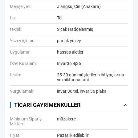
Menşe yeri:
Jiangsu, Çin (Anakara)
tip:
Tel
teknik:
Sıcak Haddelenmiş
Yüzey işleme:
parlak yüzey
Uygulama:
hassas aletler
Özel Kullanım:
Invar36,4j36
teslim:
25-30 gün müşterilerin ihtiyaçlarına
ve miktarına tabi
Vurgulamak:
invar 36 tel
,
invar 36 plaka
TICARI GAYRIMENKULLER
Minimum Sipariş
müzakere
Miktarı
Fiyat
Pazarlık edilebilir