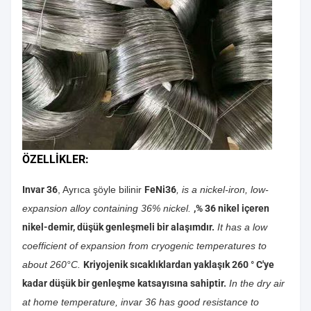
ÖZELLİKLER
:
Invar 36
, Ayrıca şöyle bilinir
FeNi36
, is a nickel-iron, low-
expansion alloy containing 36% nickel.
,% 36 nikel içeren
nikel-demir, düşük genleşmeli bir alaşımdır.
It has a low
coefficient of expansion from cryogenic temperatures to
about 260°C.
Kriyojenik sıcaklıklardan yaklaşık 260 ° C'ye
kadar düşük bir genleşme katsayısına sahiptir.
In the dry air
at home temperature, invar 36 has good resistance to