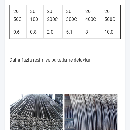
20-
20-
20-
20-
20-
20-
50C
100
200C
300C
400C
500C
0.6
0.8
2.0
5.1
8
10.0
Daha fazla resim ve paketleme detayları.