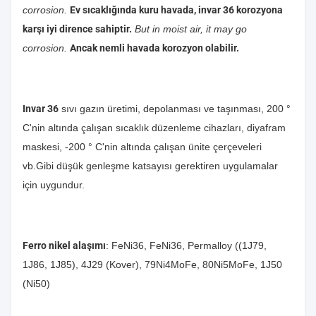
corrosion.
Ev sıcaklığında kuru havada, invar 36 korozyona
karşı iyi dirence sahiptir.
But in moist air, it may go
corrosion.
Ancak nemli havada korozyon olabilir.
Invar 36
sıvı gazın üretimi, depolanması ve taşınması, 200 °
C'nin altında çalışan sıcaklık düzenleme cihazları, diyafram
maskesi, -200 ° C'nin altında çalışan ünite çerçeveleri
vb.Gibi düşük genleşme katsayısı gerektiren uygulamalar
için uygundur.
Ferro nikel alaşımı
: FeNi36, FeNi36, Permalloy ((1J79,
1J86, 1J85), 4J29 (Kover),
79Ni4MoFe, 80Ni5MoFe, 1J50
(Ni50)