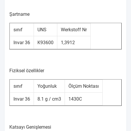
Şartname
sınıf
UNS
Werkstoff Nr
Invar 36
K93600
1,3912
Fiziksel özellikler
sınıf
Yoğunluk
Ölçüm Noktası
Invar 36
8.1 g / cm3
1430C
Katsayı Genişlemesi