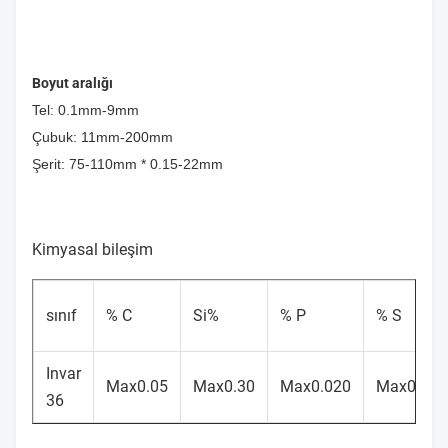
Boyut aralığı
Tel: 0.1mm-9mm
Çubuk: 11mm-200mm
Şerit: 75-110mm * 0.15-22mm
Kimyasal bileşim
sınıf
% C
Si%
% P
% S
Invar
Max0.05
Max0.30
Max0.020
Max0.020
36