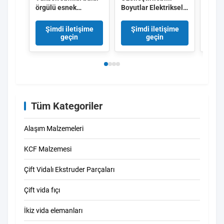
örgülü esnek
Boyutlar Elektriksel
trans
bağlantı, güç
Sistemler için
1-10
dağıtımında titreşim
Yüksek İletici
volta
Şimdi iletişime
Şimdi iletişime
Şi
direnci için
Verimlilik ve titreşim
nomin
geçin
geçin
özelleştirilebilir
emicilik ile Bakır
Bakır
yüzey tedavisi
Özenli Busbar
bağla
Tüm Kategoriler
Alaşım Malzemeleri
KCF Malzemesi
Çift Vidalı Ekstruder Parçaları
Çift vida fıçı
İkiz vida elemanları