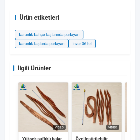
Ürün etiketleri
karanlık bahçe taşlarında parlayan
karanlık taşlarda parlayan
invar 36 tel
İlgili Ürünler
VIDEO
VIDEO
Yüksek saflıklı bakır
Özelleştirilebilir
Güç e